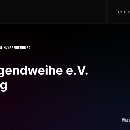
Termi
erlin/Brandenburg
ugendweihe e.V.
rg
Wei