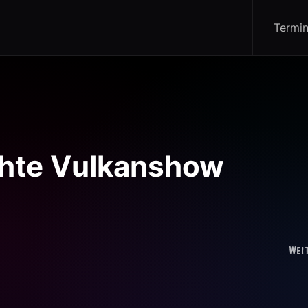
Termi
chte Vulkanshow
Wei