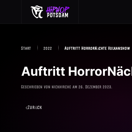
Skip to main content
Start
2022
Auftritt HorrorNächte Vulkanshow
Auftritt HorrorNä
Geschrieben von
nickhirche
am
26. Dezember 2023
.
Zurück