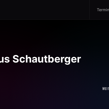
Termi
aus Schautberger
Wei