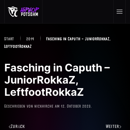
Skip to main content
Start
2014
Fasching in Caputh – JuniorRokkaZ,
LeftfootRokkaZ
Fasching in Caputh –
JuniorRokkaZ,
LeftfootRokkaZ
Geschrieben von
nickhirche
am
12. Oktober 2023
.
Zurück
Weiter