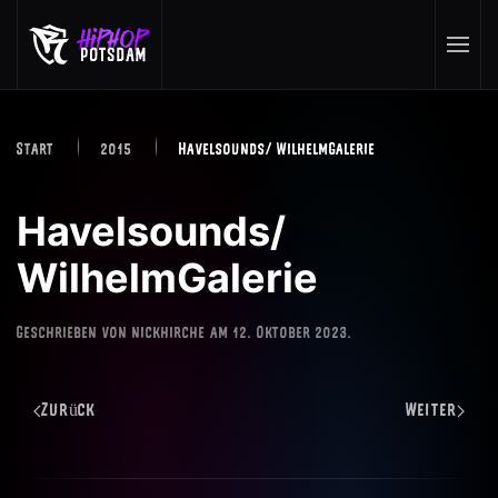
Skip to main content
Start
2015
Havelsounds/ WilhelmGalerie
Havelsounds/
WilhelmGalerie
Geschrieben von
nickhirche
am
12. Oktober 2023
.
Zurück
Weiter