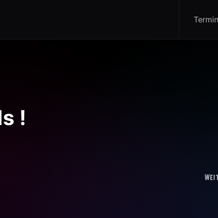
Termi
s !
Wei