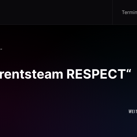
Termi
T“
Parentsteam RESPECT“
Wei