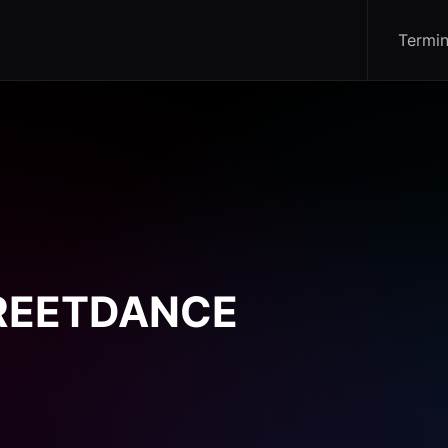
Termi
REETDANCE