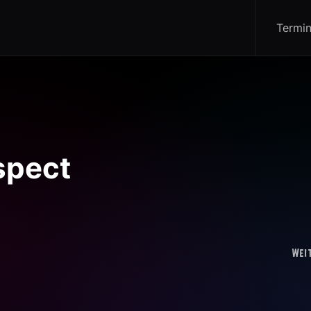
Termi
spect
Wei