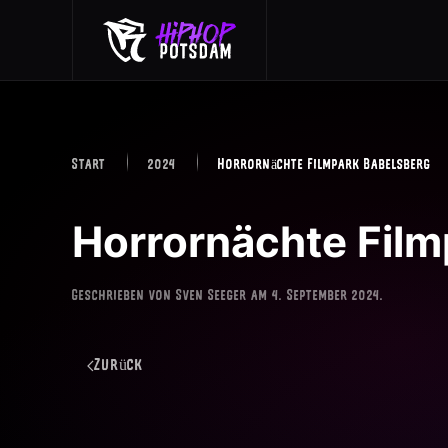
Skip to main content
Start
2024
Horrornächte Filmpark Babelsberg
Horrornächte Film
Geschrieben von
Sven Seeger
am
4. September 2024
.
Zurück