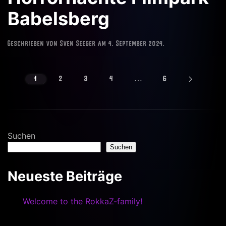
Babelsberg
Geschrieben von
Sven Seeger
am
4. September 2024
.
1
2
3
4
…
6
Suchen
Suchen
Neueste Beiträge
Welcome to the RokkaZ-family!